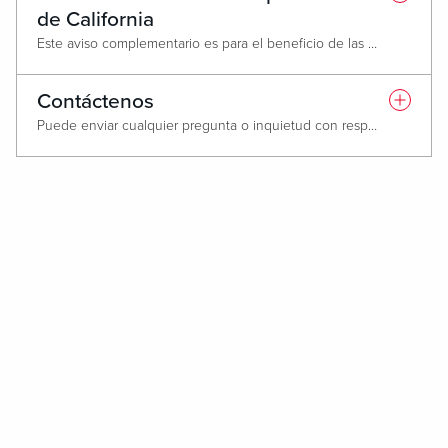
de California
Este aviso complementario es para el beneficio de las personas que residen en California o que tienen domicilio en California y viven temporalmente en otro lugar.
Contáctenos
Puede enviar cualquier pregunta o inquietud con respecto a este Aviso de Privacidad o el uso y divulgación de la información personal al Oficial de Privacidad de Live! Casino y Hotel por