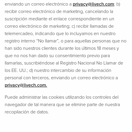
enviando un correo electrónico a
privacy@livech.com
; b)
recibir correo electrónico de marketing, cancelando la
suscripción mediante el enlace correspondiente en un
correo electrónico de marketing; c) recibir llamadas de
telemercadeo, indicando que lo incluyamos en nuestro
registro interno “No llamar”, o para aquellas personas que no
han sido nuestros clientes durante los últimos 18 meses y
que no nos han dado su consentimiento previo para
llamarlas, suscribiéndose al Registro Nacional No Llamar de
los EE. UU.; d) nuestro intercambio de su información
personal con terceros, enviando un correo electrónico a
privacy@livech.com.
Puede administrar las cookies utilizando los controles del
navegador de tal manera que se elimine parte de nuestra
recopilación de datos.