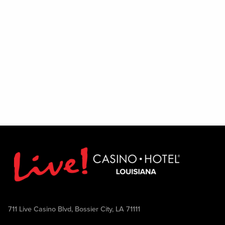
711 Live Casino Blvd, Bossier City, LA 71111