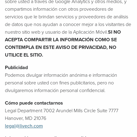
sobre usted a través de Google Analytics y otros medios, y
compartimos información con otros proveedores de
servicios que le brindan servicios y proveedores de análisis
de datos que nos ayudan a conocer mejor a los visitantes de
nuestro sitio web y usuario de la Aplicación Móvil.
SI NO
ACEPTA COMPARTIR LA INFORMACIÓN COMO SE
CONTEMPLA EN ESTE AVISO DE PRIVACIDAD, NO
UTILICE EL SITIO.
Publicidad
Podemos divulgar información anónima e información
personal sobre usted con fines publicitarios, pero no
divulgaremos información personal confidencial.
Cómo puede contactarnos
Legal Department 7002 Arundel Mills Circle Suite 7777
Hanover, MD 21076
legal@livech.com