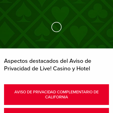
Skip to Main Content
Aspectos destacados del Aviso de
Privacidad de Live! Casino y Hotel
AVISO DE PRIVACIDAD COMPLEMENTARIO DE
CALIFORNIA