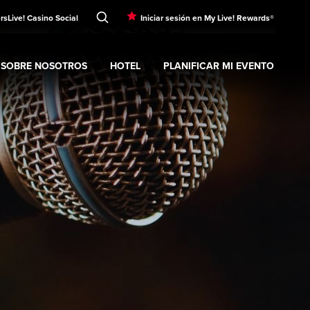
rs
Live! Casino Social
Iniciar sesión en My Live! Rewards®
SOBRE NOSOTROS
HOTEL
PLANIFICAR MI EVENTO
nt
Expand
submenu
Sobre nosotros
Expand
submenu
Hotel
Expand
submenu
Planificar mi evento
s