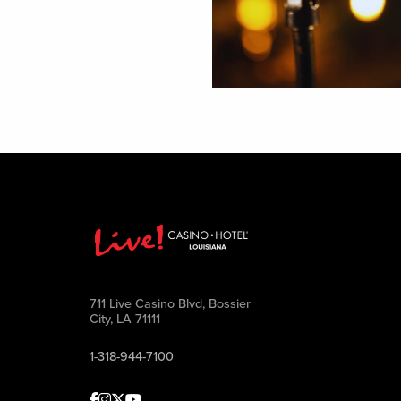
711 Live Casino Blvd, Bossier
City, LA 71111
1-318-944-7100
Facebook
Instagram
Twitter
Youtube