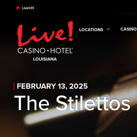
Skip to main content
Skip to desktop navigation
Skip to search
LiveCH
CASINO
LOCATIONS
Expand
Expand
Locations
submen
FEBRUARY 13, 2025
The Stilettos