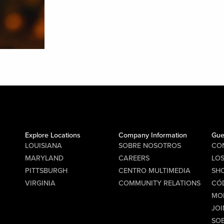
Explore Locations
Company Information
Gue
LOUISIANA
SOBRE NOSOTROS
CO
MARYLAND
CAREERS
LO
PITTSBURGH
CENTRO MULTIMEDIA
SHO
VIRGINIA
COMMUNITY RELATIONS
CÓ
MO
JOI
SO