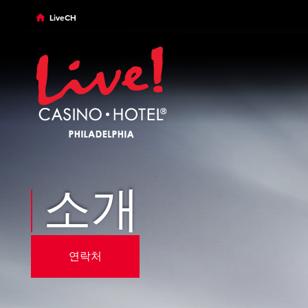
Skip to main content
Skip to desktop navigation
Skip to search
LiveCH
소개
연락처