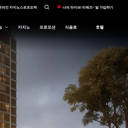
온라인 카지노
스포츠도박
나의 라이브! 리워즈® 및 가입하기
카지노
프로모션
식음료
호텔
S
Expand
오락
subme
Expand
Expand
카지노
Expand
submenu
프로모션
Expand
submenu
식음료
submenu
Expand
호텔
su
cations
submenu