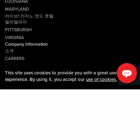
LOUISIANA
MARYLAND
라이브! 카지노 앤드 호텔
필라델피아
PITTSBURGH
VIRGINIA
Company Information
소개
CAREERS
미디어센터
This site uses cookies to provide you with a great user
COMMUNITY RELATIONS
experience. By using it, you accept our
use of cookies.
Guest Information
연락하기
LOST & FOUND
SHOP EGIFT CARDS
행동수칙
MOBILE APP
JOIN LIVE! CONNECT
PROPERTY MAP