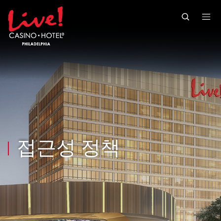
Skip to main content
Skip to mobile navigation
Skip to search
접근성 정책