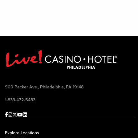
900 Packer Ave., Philadelphia, PA 19148
1-833-472-5483
Facebook
Instagram
Twitter
Youtube
linkedin
Explore Locations