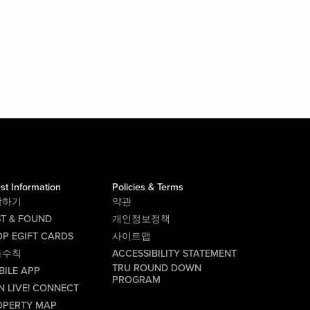
st Information
Policies & Terms
락하기
약관
ST & FOUND
개인정보정책
P EGIFT CARDS
사이트맵
동수칙
ACCESSIBILITY STATEMENT
TRU ROUND DOWN
BILE APP
PROGRAM
N LIVE! CONNECT
OPERTY MAP