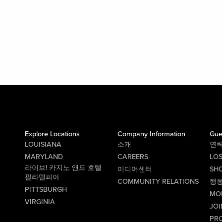
Explore Locations
Company Information
Gue
LOUISIANA
소개
연
MARYLAND
CAREERS
LO
라이브! 카지노 앤드 호텔
미디어센터
SHO
필라델피아
COMMUNITY RELATIONS
행
PITTSBURGH
MO
VIRGINIA
JOI
PR