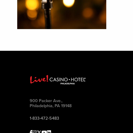
900 Packer Ave.,
Philadelphia, PA 19148
1-833-472-5483
Facebook
Instagram
Twitter
Youtube
linkedin