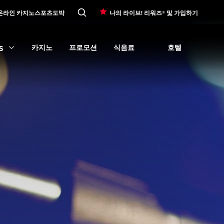
온라인 카지노
스포츠도박
나의 라이브! 리워즈® 및 가입하기
카지노
프로모션
식음료
호텔
S
Expand
오락
subme
Expand
Expand
카지노
Expand
submenu
프로모션
Expand
submenu
식음료
submenu
Expand
호텔
su
cations
submenu