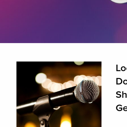
Lo
Do
Sh
Ge