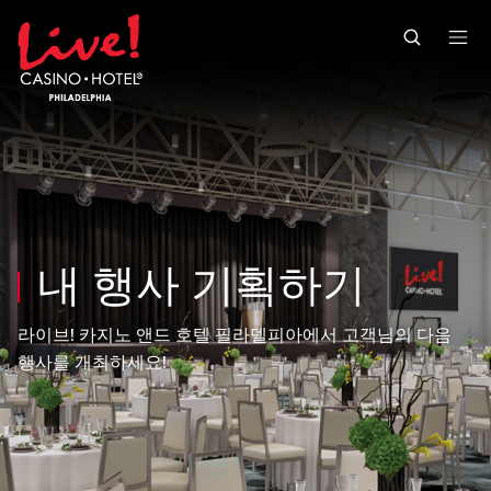
Skip to main content
Skip to mobile navigation
Skip to search
내 행사 기획하기
라이브! 카지노 앤드 호텔 필라델피아에서 고객님의 다음
행사를 개최하세요!