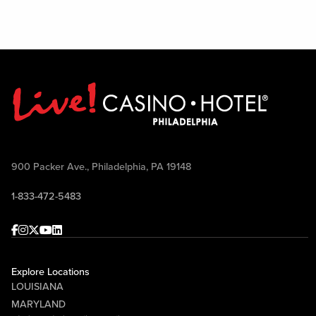
900 Packer Ave., Philadelphia, PA 19148
1-833-472-5483
Facebook
Instagram
Twitter
Youtube
linkedin
Explore Locations
LOUISIANA
MARYLAND