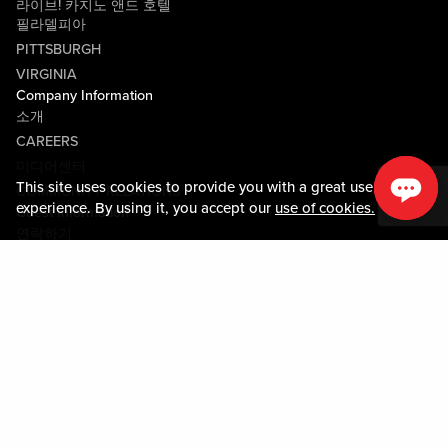
라이브! 카지노 앤드 호텔
필라델피아
PITTSBURGH
VIRGINIA
Company Information
소개
CAREERS
미디어센터
This site uses cookies to provide you with a great user
COMMUNITY RELATIONS
experience. By using it, you accept our
use of cookies.
Guest Information
연락하기
LOST & FOUND
SHOP EGIFT CARDS
행동수칙
MOBILE APP
JOIN LIVE! CONNECT
PROPERTY MAP
Policies & Terms
약관