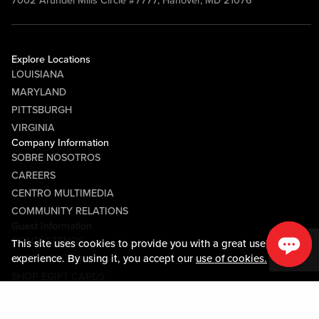
7002 Arundel Mills Circle #7777, Hanover, MD 21076
Explore Locations
LOUISIANA
MARYLAND
PITTSBURGH
VIRGINIA
Company Information
SOBRE NOSOTROS
CAREERS
CENTRO MULTIMEDIA
COMMUNITY RELATIONS
Guest Information
CONTÁCTENOS
This site uses cookies to provide you with a great user
experience. By using it, you accept our
use of cookies.
LOST & FOUND
SHOP EGIFT CARDS
CÓDIGO DE CONDUCTA
MOBILE APP