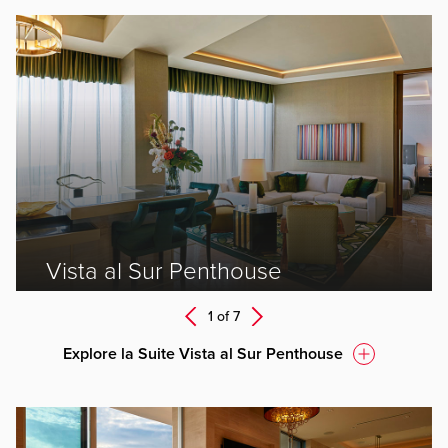
ev
Vista al Sur Penthouse
Next
1 of
7
Prev
Explore la Suite Vista al Sur Penthouse