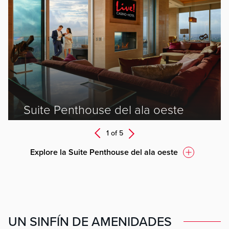
ev
Suite Penthouse del ala oeste
Next
1 of
5
Prev
Explore la Suite Penthouse del ala oeste
UN SINFÍN DE AMENIDADES