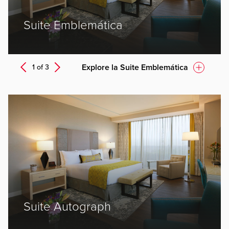
Suite Emblemática
Next
Explore la Suite Emblemática
1 of
3
Prev
ev
Suite Autograph