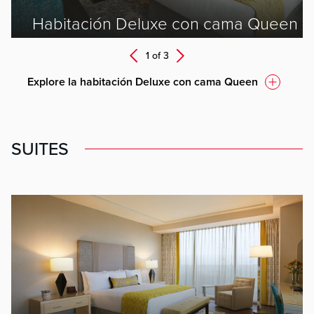
Habitación Deluxe con cama Queen
Next
1 of
3
Prev
Explore la habitación Deluxe con cama Queen
SUITES
ev