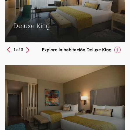
ev
Deluxe King
Next
Explore la habitación Deluxe King
1 of
3
Prev
ev