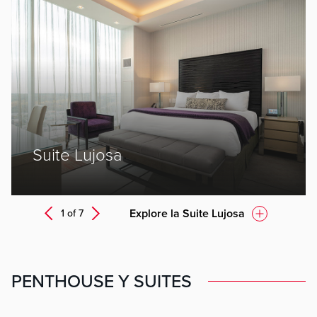
ev
Suite Lujosa
Next
Explore la Suite Lujosa
1 of
7
Prev
PENTHOUSE Y SUITES