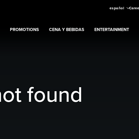
español
Caree
PROMOTIONS
CENA Y BEBIDAS
ENTERTAINMENT
Casino
Expand
submenu
Promotions
Expand
submenu
Cena y bebidas
Expand
submenu
Entertainme
u
not found