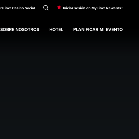
rs
Live! Casino Social
Iniciar sesión en My Live! Rewards®
SOBRE NOSOTROS
HOTEL
PLANIFICAR MI EVENTO
nt
Expand
submenu
Sobre nosotros
Expand
submenu
Hotel
Expand
submenu
Planificar mi evento
s