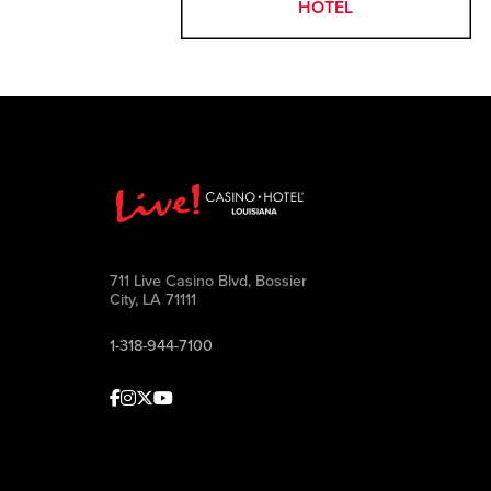
HOTEL
711 Live Casino Blvd, Bossier
City, LA 71111
1-318-944-7100
Facebook
Instagram
Twitter
Youtube