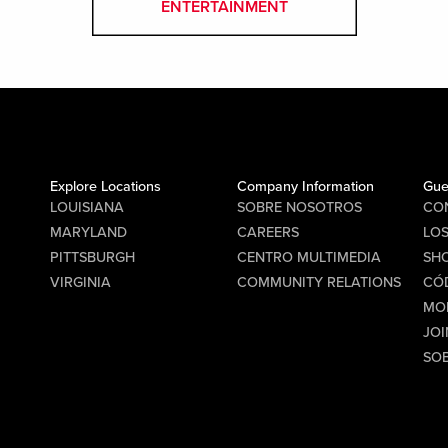
ENTERTAINMENT
Explore Locations
Company Information
Gue
LOUISIANA
SOBRE NOSOTROS
CO
MARYLAND
CAREERS
LO
PITTSBURGH
CENTRO MULTIMEDIA
SHO
VIRGINIA
COMMUNITY RELATIONS
CÓ
MO
JOI
SO