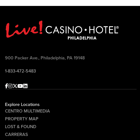
900 Packer Ave., Philadelphia, PA 19148
1-833-472-5483
Facebook
Instagram
Twitter
Youtube
linkedin
Explore Locations
CENTRO MULTIMEDIA
PROPERTY MAP
LOST & FOUND
CARRERAS