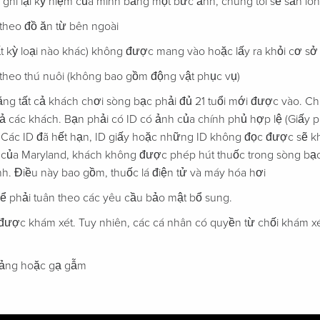
hi lại kỷ niệm của mình bằng một bức ảnh, chúng tôi sẽ sẵn lòn
heo đồ ăn từ bên ngoài
 kỳ loại nào khác) không được mang vào hoặc lấy ra khỏi cơ sở
eo thú nuôi (không bao gồm động vật phục vụ)
ằng tất cả khách chơi sòng bạc phải đủ 21 tuổi mới được vào. C
 cả các khách. Bạn phải có ID có ảnh của chính phủ hợp lệ (Giấy 
.) Các ID đã hết hạn, ID giấy hoặc những ID không đọc được sẽ
của Maryland, khách không được phép hút thuốc trong sòng bạc.
h. Điều này bao gồm, thuốc lá điện tử và máy hóa hơi
ể phải tuân theo các yêu cầu bảo mật bổ sung.
ể được khám xét. Tuy nhiên, các cá nhân có quyền từ chối khám x
vảng hoặc gạ gẫm