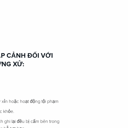
P CẢNH ĐỐI VỚI
ỨNG XỬ:
y xỉn hoặc hoạt động tội phạm
c khỏe.
h ghi lại đều bị cấm bên trong