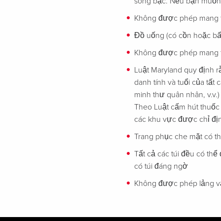
sòng bạc. Nếu bạn muốn g
Không được phép mang t
Đồ uống (có cồn hoặc bất
Không được phép mang th
Luật Maryland quy định r
danh tính và tuổi của tất
minh thư quân nhân, v.v
Theo Luật cấm hút thuốc 
các khu vực được chỉ địn
Trang phục che mặt có th
Tất cả các túi đều có th
có túi đáng ngờ
Không được phép lảng 