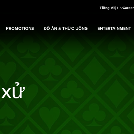
Tiếng Việt
Career
PROMOTIONS
ĐỒ ĂN & THỨC UỐNG
ENTERTAINMENT
aming
Expand
submenu
Promotions
submenu
 xử