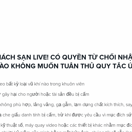
ÁCH SẠN LIVE! CÓ QUYỀN TỪ CHỐI NHẬ
NÀO KHÔNG MUỐN TUÂN THỦ QUY TẮC 
 bất kỳ loại vũ khí nào trong khuôn viên
 gây hại cho người hoặc tài sản đều bị cấm
hông phù hợp, lảng vảng, gạ gẫm, lạm dụng chất kích thích, sa
che giấu danh tính bị cấm, trừ khi được yêu cầu vì mục đích sứ
 kỹ thuật số, máy quay video hoặc các thiết bị khác nhằm mục đíc