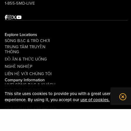
1-855-5MD-LIVE
Facebook
Instagram
Twitter
Youtube
Explore Locations
SÒNG BẠC & TRÒ CHƠI
TRUNG TÂM TRUYỀN
THÔNG
ĐỒ ĂN & THỨC UỐNG
NGHỀ NGHIỆP
LIÊN HỆ VỚI CHÚNG TÔI
Company Information
LIVE! SÒNG BẠC & KHÁCH
SẠN PHILADELPHIA
This site uses cookies to provide you with a great user
LIVE! SÒNG BẠC
experience. By using it, you accept our
use of cookies.
PITTSBURGH
GIỚI THIỆU VỀ CHÚNG TÔI
QUAN HỆ CỘNG ĐỒNG
CÁC ĐIỀU KHOẢN VÀ ĐIỀU
KIỆN