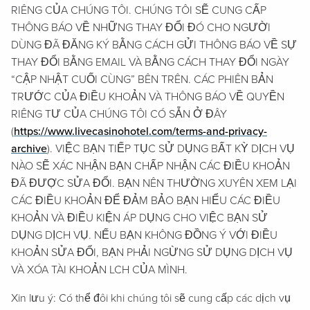
RIÊNG CỦA CHÚNG TÔI. CHÚNG TÔI SẼ CUNG CẤP
THÔNG BÁO VỀ NHỮNG THAY ĐỔI ĐÓ CHO NGƯỜI
DÙNG ĐÃ ĐĂNG KÝ BẰNG CÁCH GỬI THÔNG BÁO VỀ SỰ
THAY ĐỔI BẰNG EMAIL VÀ BẰNG CÁCH THAY ĐỔI NGÀY
“CẬP NHẬT CUỐI CÙNG” BÊN TRÊN. CÁC PHIÊN BẢN
TRƯỚC CỦA ĐIỀU KHOẢN VÀ THÔNG BÁO VỀ QUYỀN
RIÊNG TƯ CỦA CHÚNG TÔI CÓ SẴN Ở ĐÂY
(
https://www.livecasinohotel.com/terms-and-privacy-
archive
). VIỆC BẠN TIẾP TỤC SỬ DỤNG BẤT KỲ DỊCH VỤ
NÀO SẼ XÁC NHẬN BẠN CHẤP NHẬN CÁC ĐIỀU KHOẢN
ĐÃ ĐƯỢC SỬA ĐỔI. BẠN NÊN THƯỜNG XUYÊN XEM LẠI
CÁC ĐIỀU KHOẢN ĐỂ ĐẢM BẢO BẠN HIỂU CÁC ĐIỀU
KHOẢN VÀ ĐIỀU KIỆN ÁP DỤNG CHO VIỆC BẠN SỬ
DỤNG DỊCH VỤ. NẾU BẠN KHÔNG ĐỒNG Ý VỚI ĐIỀU
KHOẢN SỬA ĐỔI, BẠN PHẢI NGỪNG SỬ DỤNG DỊCH VỤ
VÀ XÓA TÀI KHOẢN LCH CỦA MÌNH.
Xin lưu ý: Có thể đôi khi chúng tôi sẽ cung cấp các dịch vụ