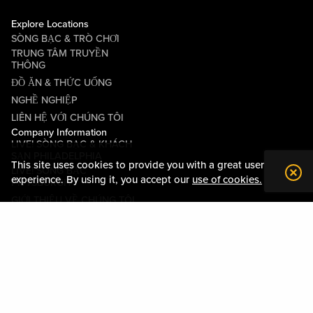
Explore Locations
SÒNG BẠC & TRÒ CHƠI
TRUNG TÂM TRUYỀN
THÔNG
ĐỒ ĂN & THỨC UỐNG
NGHỀ NGHIỆP
LIÊN HỆ VỚI CHÚNG TÔI
Company Information
LIVE! SÒNG BẠC & KHÁCH
SẠN PHILADELPHIA
This site uses cookies to provide you with a great user
LIVE! SÒNG BẠC
experience. By using it, you accept our
use of cookies.
PITTSBURGH
GIỚI THIỆU VỀ CHÚNG TÔI
QUAN HỆ CỘNG ĐỒNG
CÁC ĐIỀU KHOẢN VÀ ĐIỀU
KIỆN
QUY TẮC ỨNG XỬ
CHÍNH SÁCH QUYỀN RIÊNG
TƯ
BẢN ĐỒ TÀI SẢN