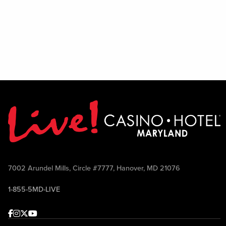
7002 Arundel Mills, Circle #7777, Hanover, MD 21076
1-855-5MD-LIVE
Facebook
Instagram
Twitter
Youtube