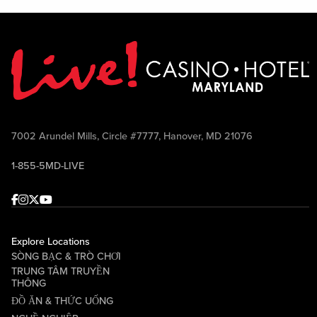
7002 Arundel Mills, Circle #7777, Hanover, MD 21076
1-855-5MD-LIVE
Facebook
Instagram
Twitter
Youtube
Explore Locations
SÒNG BẠC & TRÒ CHƠI
TRUNG TÂM TRUYỀN
THÔNG
ĐỒ ĂN & THỨC UỐNG