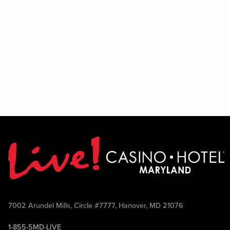
7002 Arundel Mills, Circle #7777, Hanover, MD 21076
1-855-5MD-LIVE