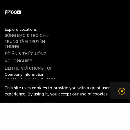
Facebook
Instagram
Twitter
Youtube
Explore Locations
SÒNG BẠC & TRÒ CHƠI
TRUNG TÂM TRUYỀN
THÔNG
ĐỒ ĂN & THỨC UỐNG
NGHỀ NGHIỆP
LIÊN HỆ VỚI CHÚNG TÔI
Company Information
LIVE! SÒNG BẠC & KHÁCH
SẠN PHILADELPHIA
This site uses cookies to provide you with a great user
LIVE! SÒNG BẠC
experience. By using it, you accept our
use of cookies.
PITTSBURGH
GIỚI THIỆU VỀ CHÚNG TÔI
QUAN HỆ CỘNG ĐỒNG
CÁC ĐIỀU KHOẢN VÀ ĐIỀU
KIỆN
QUY TẮC ỨNG XỬ