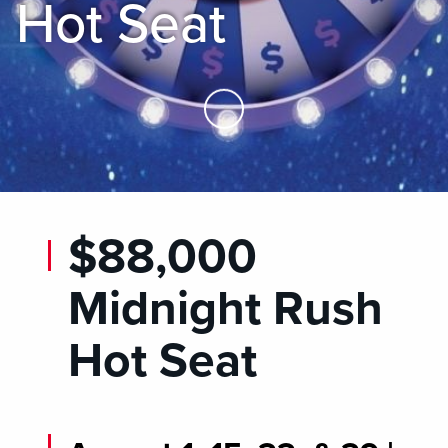
Hot Seat
Skip to Main Content
$88,000
Midnight Rush
Hot Seat