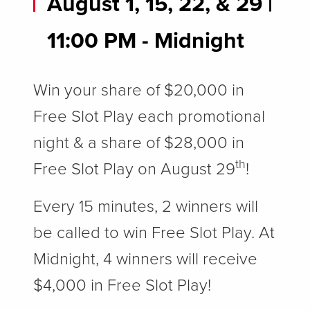
August 1, 15, 22, & 29 |
11:00 PM - Midnight
Win your share of $20,000 in
Free Slot Play each promotional
night & a share of $28,000 in
th
Free Slot Play on August 29
!
Every 15 minutes, 2 winners will
be called to win Free Slot Play. At
Midnight, 4 winners will receive
$4,000 in Free Slot Play!