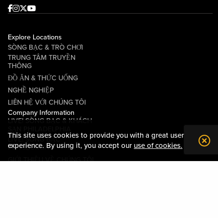
Facebook
Instagram
Twitter
Youtube
Explore Locations
SÒNG BẠC & TRÒ CHƠI
TRUNG TÂM TRUYỀN
THÔNG
ĐỒ ĂN & THỨC UỐNG
NGHỀ NGHIỆP
LIÊN HỆ VỚI CHÚNG TÔI
Company Information
LIVE! SÒNG BẠC & KHÁCH
SẠN PHILADELPHIA
This site uses cookies to provide you with a great user
LIVE! SÒNG BẠC
experience. By using it, you accept our
use of cookies.
PITTSBURGH
GIỚI THIỆU VỀ CHÚNG TÔI
QUAN HỆ CỘNG ĐỒNG
CÁC ĐIỀU KHOẢN VÀ ĐIỀU
KIỆN
QUY TẮC ỨNG XỬ
CHÍNH SÁCH QUYỀN RIÊNG