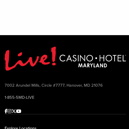
7002 Arundel Mills, Circle #7777, Hanover, MD 21076
1-855-5MD-LIVE
Facebook
Instagram
Twitter
Youtube
Explore Locations