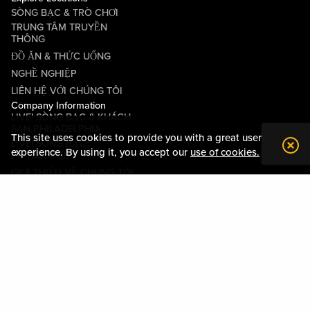
SÒNG BẠC & TRÒ CHƠI
TRUNG TÂM TRUYỀN
THÔNG
ĐỒ ĂN & THỨC UỐNG
NGHỀ NGHIỆP
LIÊN HỆ VỚI CHÚNG TÔI
Company Information
LIVE! SÒNG BẠC & KHÁCH
SẠN PHILADELPHIA
This site uses cookies to provide you with a great user
LIVE! SÒNG BẠC
experience. By using it, you accept our
use of cookies.
PITTSBURGH
GIỚI THIỆU VỀ CHÚNG TÔI
QUAN HỆ CỘNG ĐỒNG
CÁC ĐIỀU KHOẢN VÀ ĐIỀU
KIỆN
QUY TẮC ỨNG XỬ
CHÍNH SÁCH QUYỀN RIÊNG
TƯ
BẢN ĐỒ TÀI SẢN
Policies & Terms
SƠ ĐỒ TRANG WEB