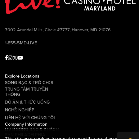
7002 Arundel Mills, Circle #7777, Hanover, MD 21076
1-855-5MD-LIVE
Facebook
Instagram
Twitter
Youtube
Explore Locations
SÒNG BẠC & TRÒ CHƠI
TRUNG TÂM TRUYỀN
THÔNG
ĐỒ ĂN & THỨC UỐNG
NGHỀ NGHIỆP
LIÊN HỆ VỚI CHÚNG TÔI
Company Information
LIVE! SÒNG BẠC & KHÁCH
SẠN PHILADELPHIA
This site uses cookies to provide you with a great user