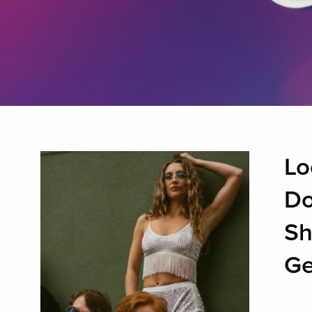
Lo
Do
Sh
Ge