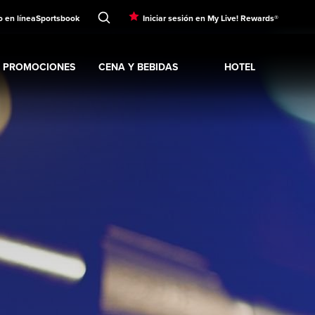
o en línea
Sportsbook
Iniciar sesión en My Live! Rewards®
PROMOCIONES
CENA Y BEBIDAS
HOTEL
Expand
ENTRETENIMI
Expand
SINO
Expand
submenu
Promociones
Expand
submenu
CENA Y BEBIDAS
Expand
submenu
Hotel
sub