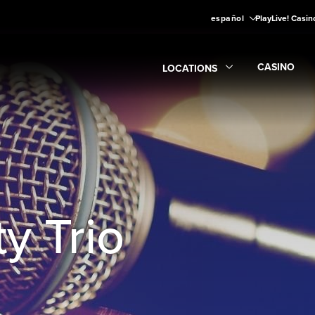
español
PlayLive! Casin
CASINO
LOCATIONS
Expand
CA
Expand
Locations
submenu
y Trio