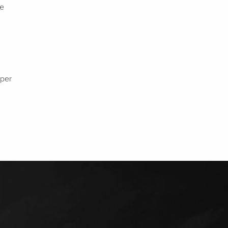
ee
 per