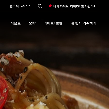
한국어
커리어
나의 라이브! 리워즈® 및 가입하기
식음료
오락
라이브! 호텔
내 행사 기획하기
Expand
카지노 프로모션
submenu
Expand
식음료
Expand
submenu
오락
Expand
submenu
라이브! 호텔
Expand
submenu
내 행사 기획