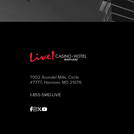
0
7002 Arundel Mills, Circle
#7777, Hanover, MD 21076
1-855-5MD-LIVE
Facebook
Instagram
Twitter
Youtube