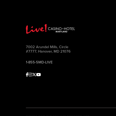
7002 Arundel Mills, Circle
#7777, Hanover, MD 21076
1-855-5MD-LIVE
Facebook
Instagram
Twitter
Youtube