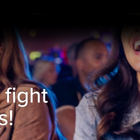
 fight
s!