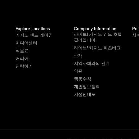
Explore Locations
Company Information
Pol
라이브! 카지노 앤드 호텔
카지노 앤드 게이밍
사
필라델피아
미디어센터
라이브! 카지노 피츠버그
식음료
소개
커리어
지역사회와의 관계
연락하기
약관
행동수칙
개인정보정책
시설안내도