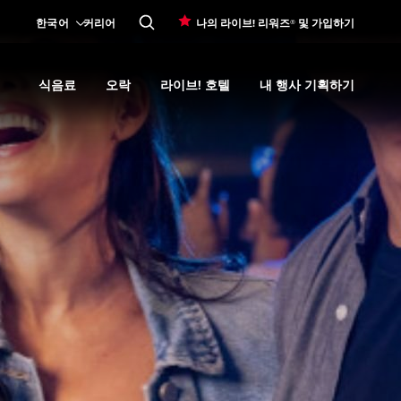
한국어
커리어
나의 라이브! 리워즈® 및 가입하기
식음료
오락
라이브! 호텔
내 행사 기획하기
Expand
카지노 프로모션
submenu
Expand
식음료
Expand
submenu
오락
Expand
submenu
라이브! 호텔
Expand
submenu
내 행사 기획