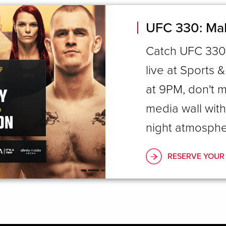
UFC 330: Ma
Catch UFC 330
live at Sports &
at 9PM, don't m
media wall with
night atmosph
RESERVE YOUR