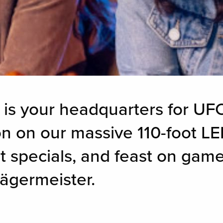
a is your headquarters for UF
on on our massive 110-foot L
t specials, and feast on game
Jägermeister.