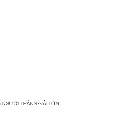
gồm NGƯỜI THẮNG GIẢI LỚN