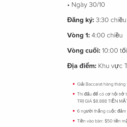
• Ngày 30/10
Đăng ký:
3:30 chiều 
Vòng 1:
4:00 chiều
Vòng cuối:
10:00 tối
Địa điểm:
Khu vực T
Giải Baccarat hàng tháng 
Thi đấu để có cơ hội 
TRỊ GIÁ $8.888 TIỀN MẶ
6 người thắng cuộc đảm 
Tiền vào bàn: $50 tiền m