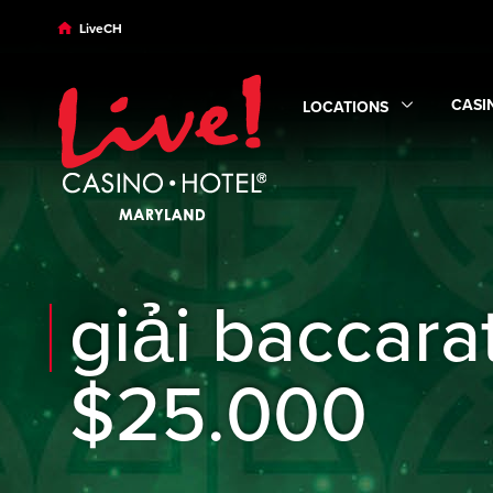
Skip to main content
Skip to desktop navigation
Skip to search
LiveCH
CASI
LOCATIONS
Expa
Expand
Locations
subm
giải baccara
$25.000