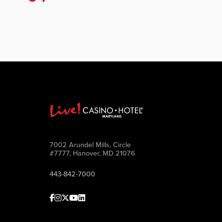
7002 Arundel Mills, Circle
#7777, Hanover, MD 21076
443-842-7000
Facebook
Instagram
Twitter
Youtube
linkedin