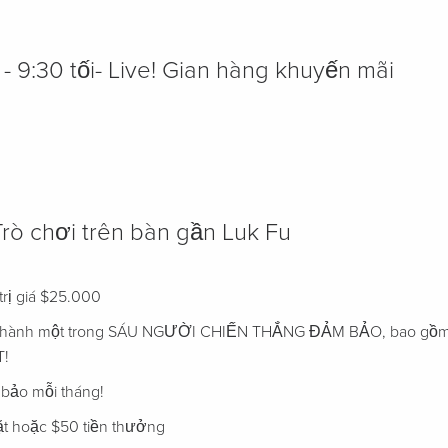
- 9:30 tối- Live! Gian hàng khuyến mãi
rò chơi trên bàn gần Luk Fu
trị giá $25.000
trở thành một trong SÁU NGƯỜI CHIẾN THẮNG ĐẢM BẢO, bao 
T!
bảo mỗi tháng!
ặt hoặc $50 tiền thưởng