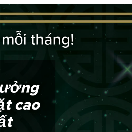
mỗi tháng!
hưởng
ặt cao
ất