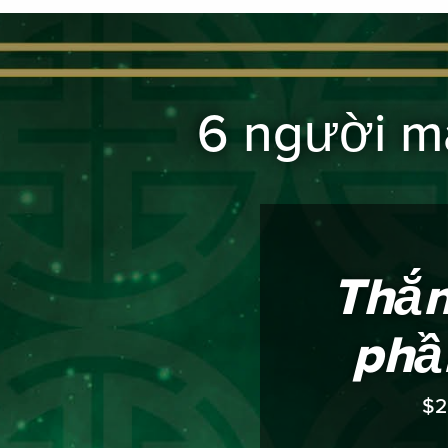
6 người m
Thắ
phầ
$2