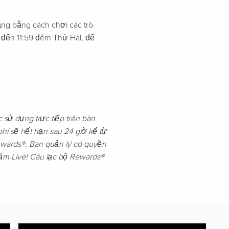
ạng bằng cách chơi các trò
t đến 11:59 đêm Thứ Hai, để
c sử dụng trực tiếp trên bàn
hí sẽ hết hạn sau 24 giờ kể từ
Rewards®. Ban quản lý có quyền
hăm Live! Câu lạc bộ Rewards®