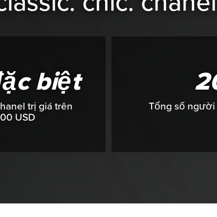
classic. chic. chanel
đặc biệt
2
anel trị giá trên
Tổng số người 
000 USD