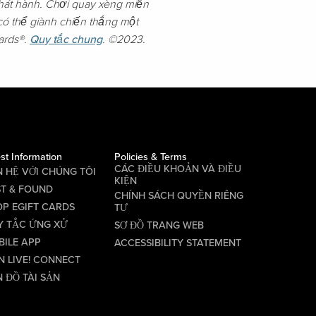
phát hành. Chơi quay xèng miễn
có thể giành chiến thắng một
wards®.
Quy tắc chung
. ©2023.
st Information
Policies & Terms
CÁC ĐIỀU KHOẢN VÀ ĐIỀU
N HỆ VỚI CHÚNG TÔI
KIỆN
ST & FOUND
CHÍNH SÁCH QUYỀN RIÊNG
P EGIFT CARDS
TƯ
Y TẮC ỨNG XỬ
SƠ ĐỒ TRANG WEB
BILE APP
ACCESSIBILITY STATEMENT
N LIVE! CONNECT
 ĐỒ TÀI SẢN