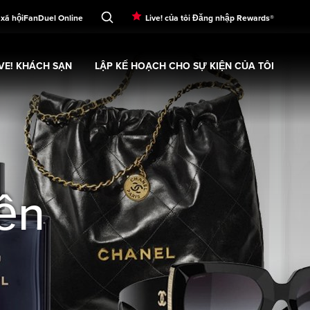
 xã hội
FanDuel Online
Live! của tôi Đăng nhập Rewards®
IVE! KHÁCH SẠN
LẬP KẾ HOẠCH CHO SỰ KIỆN CỦA TÔI
í
xpand
submenu
Live! Khách sạn
Expand
submenu
Lập kế hoạch cho sự kiện của tôi
su
ền