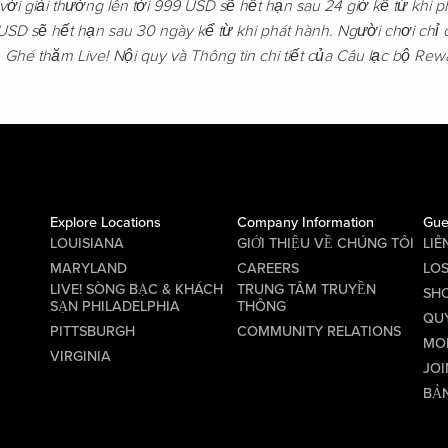
với giải thưởng lên tới 999 USD sẽ hết hạn sau 24 giờ kể từ khi 
 USD sẽ hết hạn sau 30 ngày kể từ khi phát hành. Người chơi chỉ 
. Ghé thăm Live! Nội quy và Thông tin chi tiết của Câu lạc bộ Re
Explore Locations
Company Information
Gue
LOUISIANA
GIỚI THIỆU VỀ CHÚNG TÔI
LIÊ
MARYLAND
CAREERS
LO
LIVE! SÒNG BẠC & KHÁCH
TRUNG TÂM TRUYỀN
SHO
SẠN PHILADELPHIA
THÔNG
QU
PITTSBURGH
COMMUNITY RELATIONS
MO
VIRGINIA
JOI
BẢN