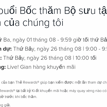
buổi Bốc thăm Bộ sưu t
 của chúng tôi
 Ba, ngày 01 tháng 08 - 9:59 giờ tối thứ B
m dự:
Thứ Bảy, ngày 26 tháng 08 | 9:00 - 9:
:
Thứ Bảy, ngày 26 tháng 08 | 10:00 tối
ng:
Live! Gian hàng khuyến mãi
! của bạn Thẻ Rewards® giúp bạn kiếm được một lần tham dự cho 
ewards® tại bất kỳ Ki-ốt khuyến mãi hoặc máy quay xèng nào có 
iờ trước khi bốc thăm.
g giải.