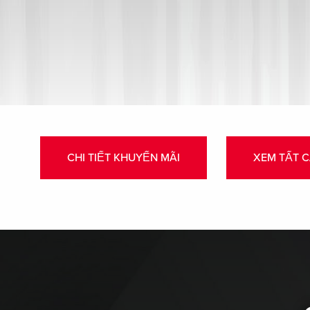
CHI TIẾT KHUYẾN MÃI
XEM TẤT 