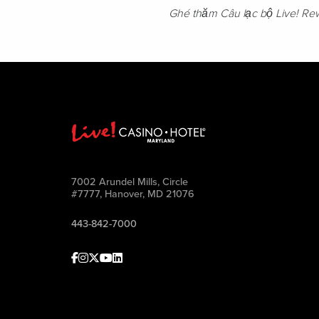
Ghé thăm Câu lạc bộ Live! Rew
7002 Arundel Mills, Circle
#7777, Hanover, MD 21076
443-842-7000
Facebook
Instagram
Twitter
Youtube
linkedin