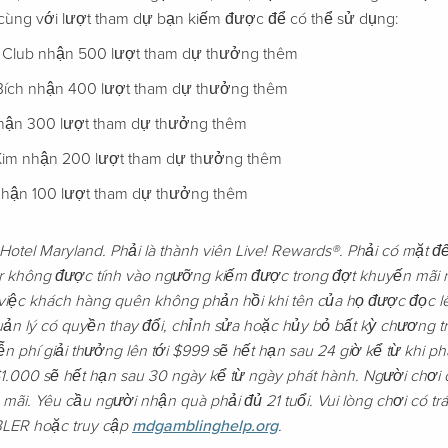
 cùng với lượt tham dự bạn kiếm được để có thể sử dụng:
s Club nhận 500 lượt tham dự thưởng thêm
Bích nhận 400 lượt tham dự thưởng thêm
hận 300 lượt tham dự thưởng thêm
Kim nhận 200 lượt tham dự thưởng thêm
nhận 100 lượt tham dự thưởng thêm
 Hotel Maryland. Phải là thành viên Live! Rewards®. Phải có mặt đ
er không được tính vào ngưỡng kiếm được trong đợt khuyến mãi
việc khách hàng quên không phản hồi khi tên của họ được đọc lê
uản lý có quyền thay đổi, chỉnh sửa hoặc hủy bỏ bất kỳ chương 
n phí giải thưởng lên tới $999 sẽ hết hạn sau 24 giờ kể từ khi p
$1.000 sẽ hết hạn sau 30 ngày kể từ ngày phát hành. Người chơi 
 mãi. Yêu cầu người nhận quà phải đủ 21 tuổi. Vui lòng chơi có t
BLER hoặc truy cập
mdgamblinghelp.org
.