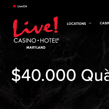
Skip to main content
Skip to desktop navigation
Skip to search
LiveCH
CASI
LOCATIONS
Expa
Expand
Locations
subm
$40.000 Quà