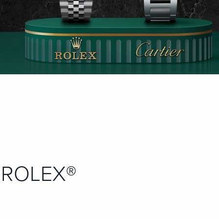
 ROLEX®