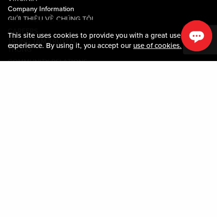
Company Information
GIỚI THIỆU VỀ CHÚNG TÔI
CAREERS
This site uses cookies to provide you with a great user
TRUNG TÂM TRUYỀN
experience. By using it, you accept our
use of cookies.
THÔNG
COMMUNITY RELATIONS
Guest Information
LIÊN HỆ VỚI CHÚNG TÔI
LOST & FOUND
SHOP EGIFT CARDS
QUY TẮC ỨNG XỬ
MOBILE APP
JOIN LIVE! CONNECT
BẢN ĐỒ TÀI SẢN
Policies & Terms
CÁC ĐIỀU KHOẢN VÀ ĐIỀU
KIỆN
CHÍNH SÁCH QUYỀN RIÊNG
TƯ
SƠ ĐỒ TRANG WEB