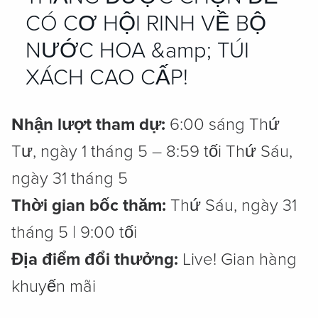
CÓ CƠ HỘI RINH VỀ BỘ
NƯỚC HOA &amp; TÚI
XÁCH CAO CẤP!
Nhận lượt tham dự:
6:00 sáng Thứ
Tư, ngày 1 tháng 5 – 8:59 tối Thứ Sáu,
ngày 31 tháng 5
Thời gian bốc thăm:
Thứ Sáu, ngày 31
tháng 5 | 9:00 tối
Địa điểm đổi thưởng:
Live! Gian hàng
khuyến mãi