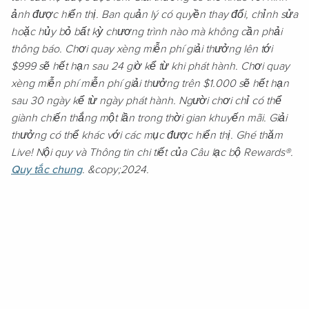
ảnh được hiển thị. Ban quản lý có quyền thay đổi, chỉnh sửa
hoặc hủy bỏ bất kỳ chương trình nào mà không cần phải
thông báo. Chơi quay xèng miễn phí giải thưởng lên tới
$999 sẽ hết hạn sau 24 giờ kể từ khi phát hành. Chơi quay
xèng miễn phí miễn phí giải thưởng trên $1.000 sẽ hết hạn
sau 30 ngày kể từ ngày phát hành. Người chơi chỉ có thể
giành chiến thắng một lần trong thời gian khuyến mãi. Giải
thưởng có thể khác với các mục được hiển thị. Ghé thăm
Live! Nội quy và Thông tin chi tiết của Câu lạc bộ Rewards®.
Quy tắc chung
. &copy;2024.