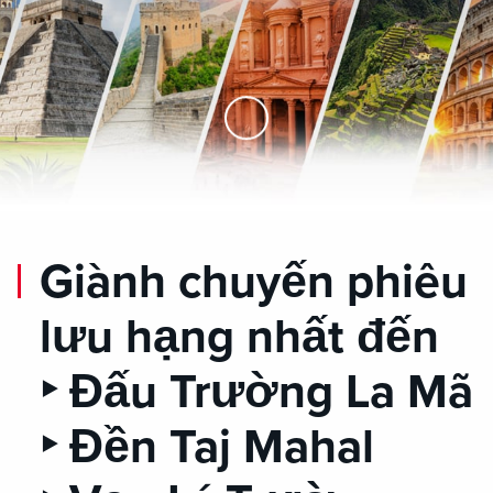
Skip to Main Content
Giành chuyến phiêu
lưu hạng nhất đến
‣ Đấu Trường La Mã
‣ Đền Taj Mahal