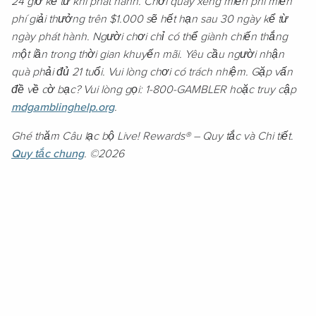
24 giờ kể từ khi phát hành. Chơi quay xèng miễn phí miễn
phí giải thưởng trên $1.000 sẽ hết hạn sau 30 ngày kể từ
ngày phát hành. Người chơi chỉ có thể giành chiến thắng
một lần trong thời gian khuyến mãi. Yêu cầu người nhận
quà phải đủ 21 tuổi. Vui lòng chơi có trách nhiệm. Gặp vấn
đề về cờ bạc? Vui lòng gọi: 1-800-GAMBLER hoặc truy cập
mdgamblinghelp.org
.
Ghé thăm Câu lạc bộ Live! Rewards® – Quy tắc và Chi tiết.
Quy tắc chung
. ©2026