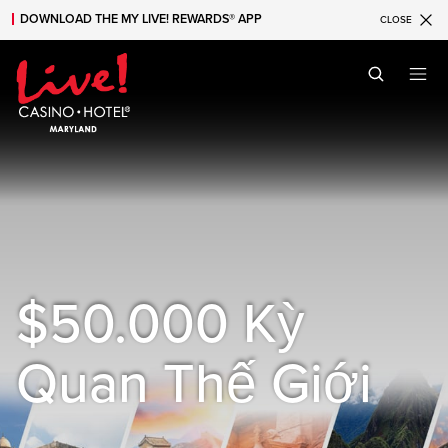
DOWNLOAD THE MY LIVE! REWARDS® APP
CLOSE
Skip to main content
Skip to mobile navigation
Skip to search
$50.000 Kỳ
Quan Thế Giới