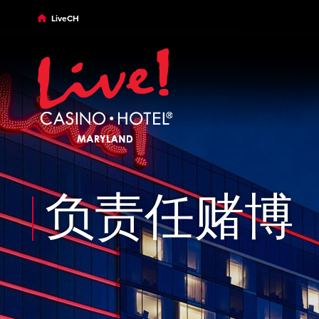
Skip to main content
Skip to desktop navigation
Skip to search
LiveCH
负责任赌博