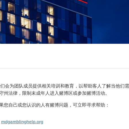
博。我们会为团队成员提供相关培训和教育，以帮助客人了解当他们
守州法律，限制未成年人进入赌博区或参加赌博活动。
果您自己或您认识的人有赌博问题，可立即寻求帮助：
盟
mdgamblinghelp.org