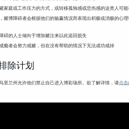
为逃避家庭或工作压力的方式，或转移孤独感或悲伤感的这类人可
况下，赌博障碍者会根据他们的输赢情况而表现出积极或消极的心
赌博障碍的人士倾向于增加赌注来以此追回损失
嗜赌成瘾者会努力戒赌，但在没有帮助的情况下无法成功戒掉
排除计划
马里兰州允许他们禁止自己进入博彩场所。欲了解详情，请
点击