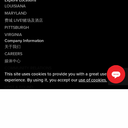
Explore Locations
LOUISIANA
MARYLAND
费城 LIVE!赌场及酒店
PITTSBURGH
VIRGINIA
Company Information
关于我们
CAREERS
媒体中心
COMMUNITY RELATIONS
This site uses cookies to provide you with a great user
Guest Information
experience. By using it, you accept our
use of cookies.
联系我们
LOST & FOUND
SHOP EGIFT CARDS
行为守则
MOBILE APP
JOIN LIVE! CONNECT
Policies & Terms
条款和条件