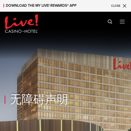
DOWNLOAD THE MY LIVE! REWARDS® APP
CLOSE
Skip to main content
Skip to mobile navigation
Skip to search
无障碍声明