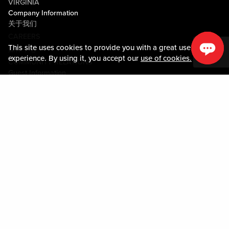
VIRGINIA
Company Information
关于我们
CAREERS
This site uses cookies to provide you with a great user
媒体中心
experience. By using it, you accept our
use of cookies.
COMMUNITY RELATIONS
Guest Information
联系我们
LOST & FOUND
SHOP EGIFT CARDS
行为守则
MOBILE APP
JOIN LIVE! CONNECT
物业地图
Policies & Terms
条款和条件
隐私政策
网站地图
ACCESSIBILITY STATEMENT