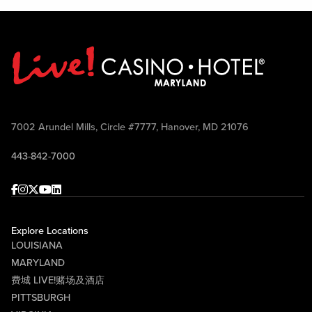
7002 Arundel Mills, Circle #7777, Hanover, MD 21076
443-842-7000
Facebook
Instagram
Twitter
Youtube
linkedin
Explore Locations
LOUISIANA
MARYLAND
费城 LIVE!赌场及酒店
PITTSBURGH