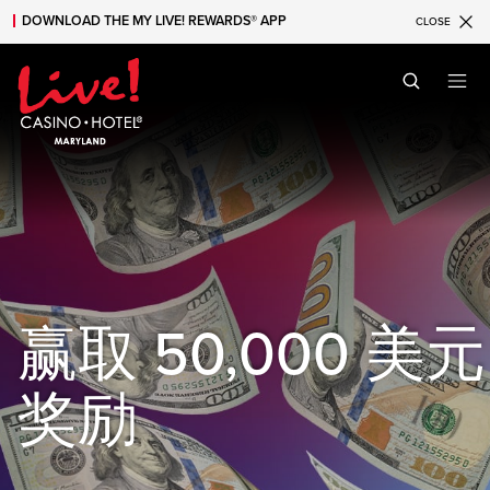
DOWNLOAD THE MY LIVE! REWARDS® APP
CLOSE
Skip to main content
Skip to mobile navigation
Skip to search
赢取 50,000 美元
奖励