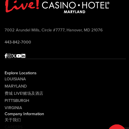
7002 Arundel Mills, Circle #7777, Hanover, MD 21076
443-842-7000
Facebook
Instagram
Twitter
Youtube
linkedin
Explore Locations
LOUISIANA
MARYLAND
费城 LIVE!赌场及酒店
PITTSBURGH
VIRGINIA
Company Information
关于我们
CAREERS