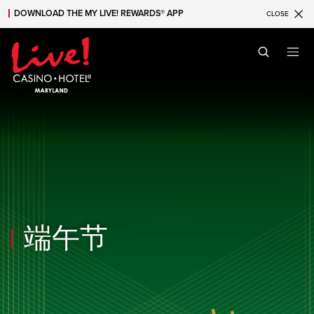
DOWNLOAD THE MY LIVE! REWARDS® APP
CLOSE
Skip to main content
Skip to mobile navigation
Skip to search
端午节