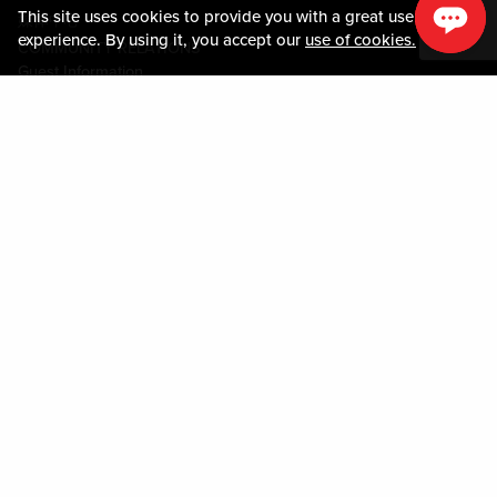
This site uses cookies to provide you with a great user
媒体中心
experience. By using it, you accept our
use of cookies.
COMMUNITY RELATIONS
Guest Information
联系我们
LOST & FOUND
SHOP EGIFT CARDS
行为守则
MOBILE APP
JOIN LIVE! CONNECT
物业地图
Policies & Terms
条款和条件
隐私政策
网站地图
ACCESSIBILITY STATEMENT
DOWNLOAD THE MY LIVE! REWARDS® APP