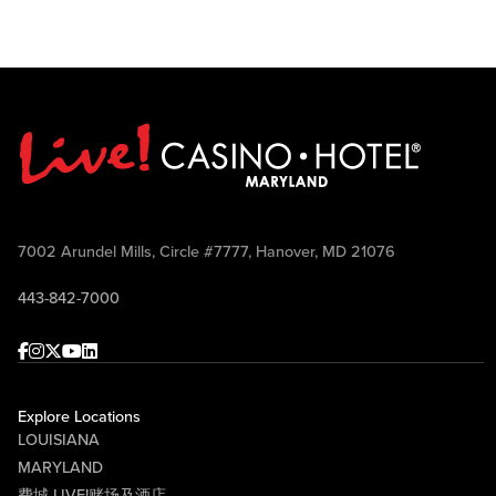
7002 Arundel Mills, Circle #7777, Hanover, MD 21076
443-842-7000
Facebook
Instagram
Twitter
Youtube
linkedin
Explore Locations
LOUISIANA
MARYLAND
费城 LIVE!赌场及酒店