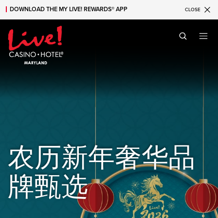
DOWNLOAD THE MY LIVE! REWARDS® APP
CLOSE
Skip to main content
Skip to mobile navigation
Skip to search
农历新年奢华品
牌甄选