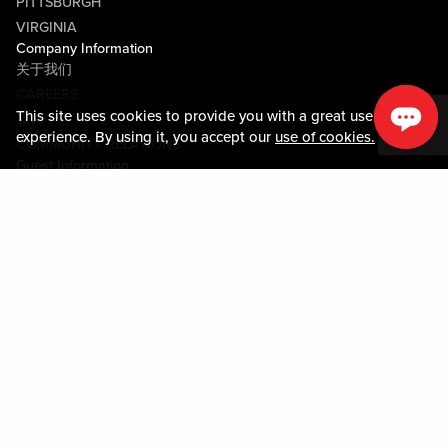
PITTSBURGH
VIRGINIA
Company Information
关于我们
CAREERS
This site uses cookies to provide you with a great user
媒体中心
experience. By using it, you accept our
use of cookies.
COMMUNITY RELATIONS
Guest Information
联系我们
LOST & FOUND
SHOP EGIFT CARDS
行为守则
MOBILE APP
JOIN LIVE! CONNECT
物业地图
Policies & Terms
条款和条件
隐私政策
网站地图