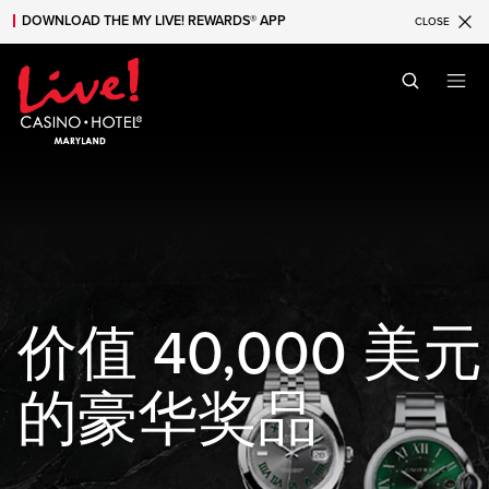
DOWNLOAD THE MY LIVE! REWARDS® APP
CLOSE
Skip to main content
Skip to mobile navigation
Skip to search
价值 40,000 美元
的豪华奖品