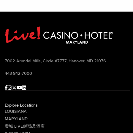
7002 Arundel Mills, Circle #7777, Hanover, MD 21076
443-842-7000
Facebook
Instagram
Twitter
Youtube
linkedin
Explore Locations
LOUISIANA
MARYLAND
费城 LIVE!赌场及酒店