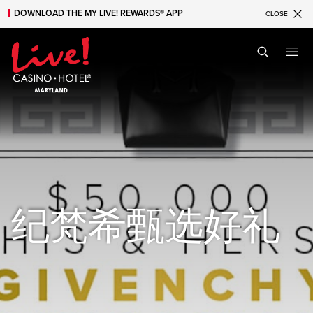
DOWNLOAD THE MY LIVE! REWARDS® APP
CLOSE
Skip to main content
Skip to mobile navigation
Skip to search
纪梵希甄选好礼