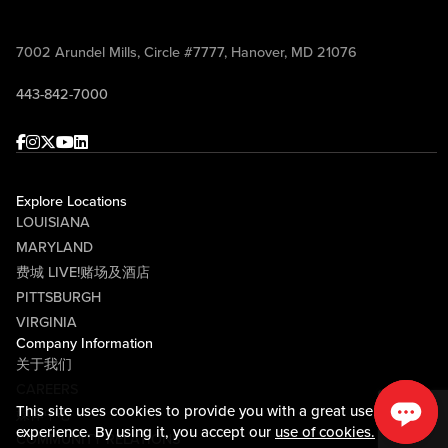
7002 Arundel Mills, Circle #7777, Hanover, MD 21076
443-842-7000
Facebook
Instagram
Twitter
Youtube
linkedin
Explore Locations
LOUISIANA
MARYLAND
费城 LIVE!赌场及酒店
PITTSBURGH
VIRGINIA
Company Information
关于我们
CAREERS
This site uses cookies to provide you with a great user
媒体中心
experience. By using it, you accept our
use of cookies.
COMMUNITY RELATIONS