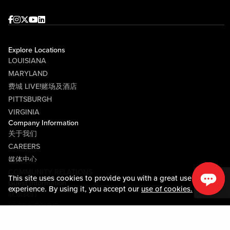
Facebook
Instagram
Twitter
Youtube
linkedin
Explore Locations
LOUISIANA
MARYLAND
费城 LIVE!赌场及酒店
PITTSBURGH
VIRGINIA
Company Information
关于我们
CAREERS
媒体中心
COMMUNITY RELATIONS
This site uses cookies to provide you with a great user
Guest Information
experience. By using it, you accept our
use of cookies.
联系我们
LOST & FOUND
SHOP EGIFT CARDS