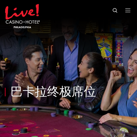
Skip to main content
Skip to mobile navigation
Skip to search
巴卡拉终极席位