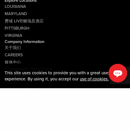
Explore Locations
LOUISIANA
MARYLAND
费城 LIVE!赌场及酒店
PITTSBURGH
VIRGINIA
Company Information
关于我们
CAREERS
媒体中心
COMMUNITY RELATIONS
This site uses cookies to provide you with a great user
Guest Information
experience. By using it, you accept our
use of cookies.
联系我们
LOST & FOUND
SHOP EGIFT CARDS
行为守则
MOBILE APP
JOIN LIVE! CONNECT
PROPERTY MAP