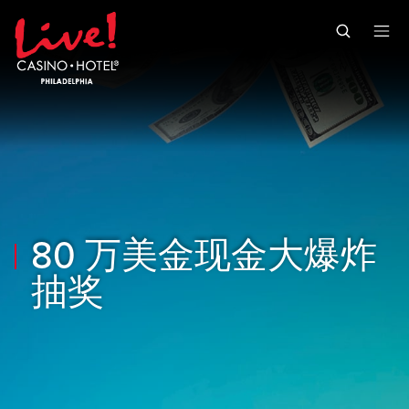
Skip to main content
Skip to mobile navigation
Skip to search
80 万美金现金大爆炸
抽奖