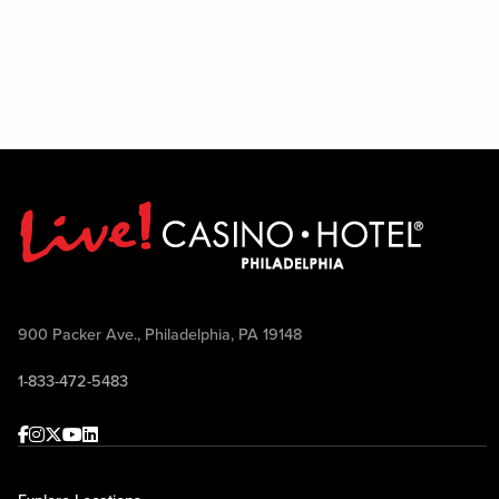
900 Packer Ave., Philadelphia, PA 19148
1-833-472-5483
Facebook
Instagram
Twitter
Youtube
linkedin