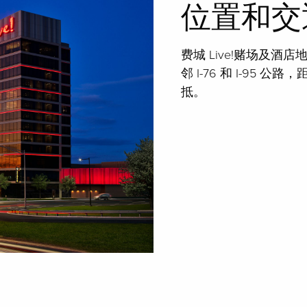
位置和交
费城 Live!赌场及
邻 I-76 和 I-95 
抵。