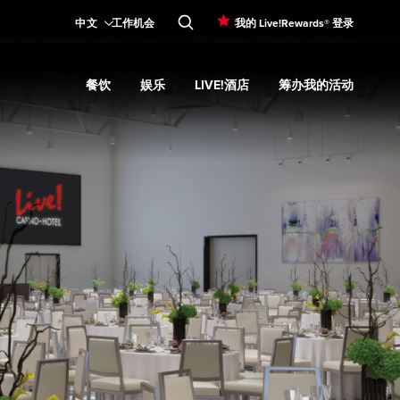
中文
工作机会
我的 Live!Rewards® 登录
餐饮
娱乐
LIVE!酒店
筹办我的活动
Expand
赌场和促销
submenu
Expand
餐饮
Expand
submenu
娱乐
Expand
submenu
Live!酒店
Expand
submenu
筹办我的活