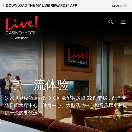
DOWNLOAD THE MY LIVE! REWARDS® APP
CLOSE
Skip to main content
Skip to mobile navigation
Skip to search
享一流体验
这家世界级酒店内设 310 间豪华客房和 52 间套房，配备奢
华日间水疗中心、健身中心、大型活动中心和音乐厅，并提
供一流的餐饮选择。