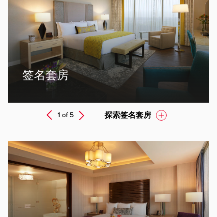
ev
签名套房
Next
探索签名套房
1 of
5
Prev
ev