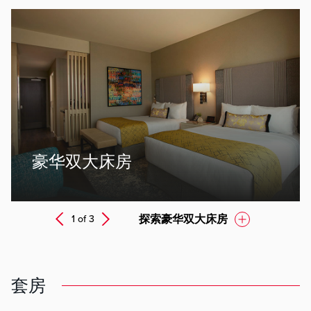
ev
豪华双大床房
Next
探索豪华双大床房
1 of
3
Prev
套房