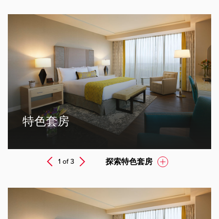
ev
特色套房
Next
探索特色套房
1 of
3
Prev