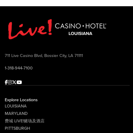
711 Live Casino Blvd, Bossier City, LA 71111
1-318-944-7100
Facebook
Instagram
Twitter
Youtube
Explore Locations
LOUISIANA
MARYLAND
费城 LIVE!赌场及酒店
PITTSBURGH