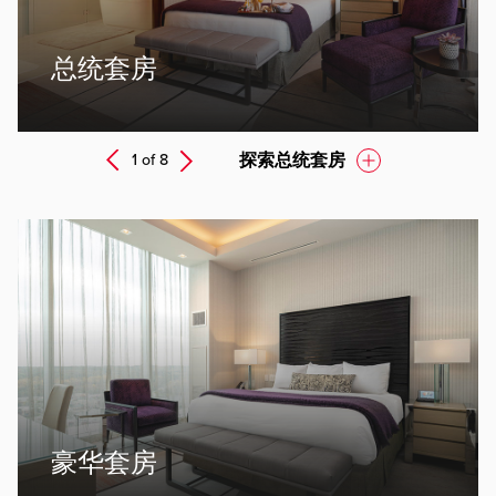
总统套房
Next
探索总统套房
1 of
8
Prev
ev
豪华套房