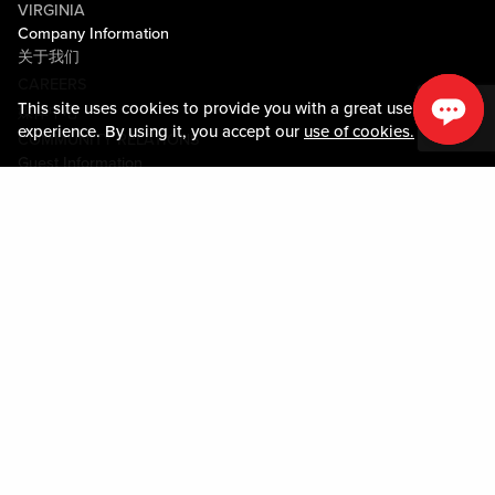
VIRGINIA
Company Information
关于我们
CAREERS
This site uses cookies to provide you with a great user
媒体中心
experience. By using it, you accept our
use of cookies.
COMMUNITY RELATIONS
Guest Information
联系我们
LOST & FOUND
SHOP EGIFT CARDS
行为守则
MOBILE APP
JOIN LIVE! CONNECT
关于我们
Policies & Terms
条款和条件
隐私政策
网站地图
ACCESSIBILITY STATEMENT