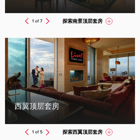
Next
探索南景顶层套房
1 of
7
Prev
ev
西翼顶层套房
Next
探索西翼顶层套房
1 of
5
Prev