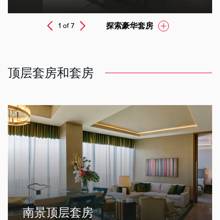
Next
探索豪华套房
1 of
7
Prev
顶层套房和套房
ev
南景顶层套房