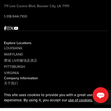
711 Live Casino Blvd, Bossier City, LA 71111
1-318-944-7100
Facebook
Instagram
Twitter
Youtube
Explore Locations
LOUISIANA
MARYLAND
费城 LIVE!赌场及酒店
PITTSBURGH
VIRGINIA
Company Information
关于我们
CAREERS
This site uses cookies to provide you with a great user
媒体中心
experience. By using it, you accept our
use of cookies.
COMMUNITY RELATIONS
Guest Information